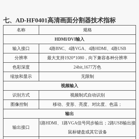
七、AD-HF0401高清画面分割器技术指标
名称
规格
HDMI/DVI输入
输入接口
4路BNC、4路VGA、4路HDMI、4路USB
分辨率
最大支持1920*1080，向下兼容各种分辨率
色彩深度
24bit,1677万色
缩放和显示
无限制
视频输入
识别方式
视频制式自动识别
图像控制
移动、变形、亮度、对比度、色温；
输出
1路HDMI、1路VGA信号同步输出；2路USB输出接
输出接口
鼠标键盘或其它设备