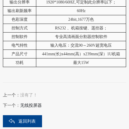
输出分辨率
1920*1080/60HZ,可定制此分辨率以下；
输出刷新频率
60Hz
色彩深度
24bit,1677万色
控制方式
RS232 、机箱按键、遥控器；
控制软件
专业高清画面分割器控制软件
电气特性
输入电压：交流90～260V超宽电压
产品尺寸
441mm(长)x44mm(高）x239mm(深）1U机箱
功耗
最大15W
上一个：
没有了！
下一个：
无线投屏器
返回列表