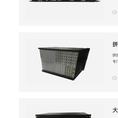
拼
拼
专
大