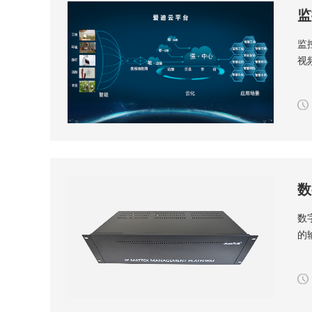
监
监
视
数
数
的