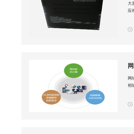
大
应
网
网
相