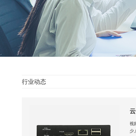
行业动态
云
视
少